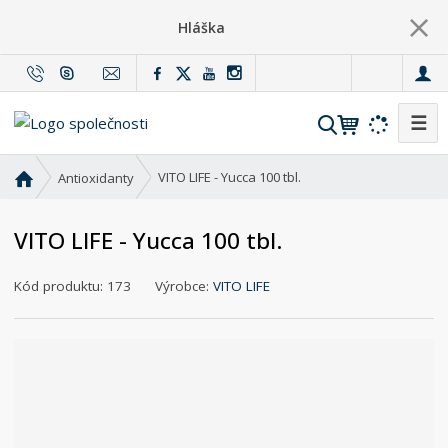
Hláška
c
z
☰
V
y
h
Ú
VITO LIFE - Yucca 100 tbl.
Antioxidanty
l
v
o
e
VITO LIFE - Yucca 100 tbl.
d
d
n
a
K
í
Kód produktu:
173
Výrobce:
VITO LIFE
t
ó
s
d
t
v
r
ý
a
r
n
o
a
b