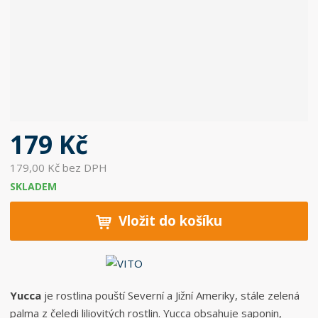
c
e
:
5
0
6
0
3
7
179 Kč
6
8
179,00 Kč bez DPH
2
SKLADEM
0
9
Vložit do košíku
9
7
Yucca
je rostlina pouští Severní a Jižní Ameriky, stále zelená
palma z čeledi liliovitých rostlin. Yucca obsahuje saponin,