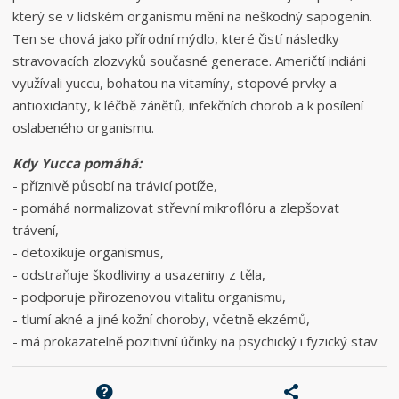
který se v lidském organismu mění na neškodný sapogenin.
Ten se chová jako přírodní mýdlo, které čistí následky
stravovacích zlozvyků současné generace. Američtí indiáni
využívali yuccu, bohatou na vitamíny, stopové prvky a
antioxidanty, k léčbě zánětů, infekčních chorob a k posílení
oslabeného organismu.
Kdy Yucca pomáhá:
- příznivě působí na trávicí potíže,
- pomáhá normalizovat střevní mikroflóru a zlepšovat
trávení,
- detoxikuje organismus,
- odstraňuje škodliviny a usazeniny z těla,
- podporuje přirozenovou vitalitu organismu,
- tlumí akné a jiné kožní choroby, včetně ekzémů,
- má prokazatelně pozitivní účinky na psychický i fyzický stav