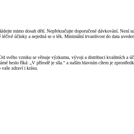
Ukládejte mimo dosah dětí. Nepřekračujte doporučené dávkování. Není n
éčivé účinky a nejedná se o lék. Minimální trvanlivost do data uveden
Od svého vzniku se věnuje výzkumu, vývoji a distribuci kvalitních a úči
námé heslo říká: „V přírodě je síla.“ a naším hlavním cílem je zprostřed
vaše zdraví i krásu.