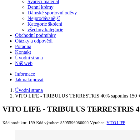
Svařecí materiál
Denní krémy
Dámské sportovní oděvy
Nejprodávanější
Kategorie školení
všechny kategorie
Obchodní podmínky
Otázky a odpovědi
Poradna
Kontakt
Úvodní strana
Náš web
Informace
Jak nakupovat
Úvodní strana
VITO LIFE - TRIBULUS TERRESTRIS 40% saponins 150 
VITO LIFE - TRIBULUS TERRESTRIS 40
Kód produktu:
159
Kód výrobce:
8595596080090
Výrobce:
VITO LIFE