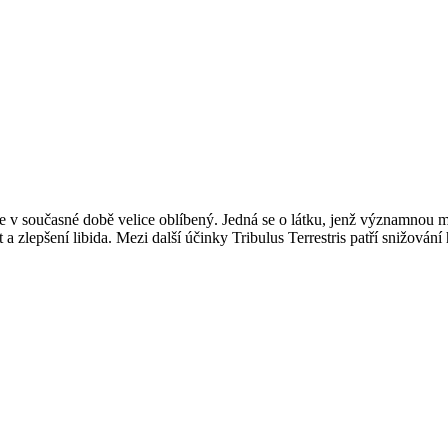
s, je v současné době velice oblíbený. Jedná se o látku, jenž významnou
a zlepšení libida. Mezi další účinky Tribulus Terrestris patří snižování