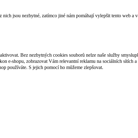
ich jsou nezbytné, zatímco jiné nám pomáhají vylepšit tento web a vá
eaktivovat. Bez nezbytných cookies souborů nelze naše služby smyslup
n e-shopu, zobrazovat Vám relevantní reklamu na sociálních sítích a 
hop používáte. S jejich pomocí ho můžeme zlepšovat.