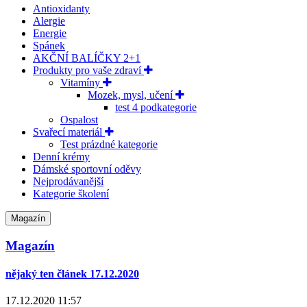
Antioxidanty
Alergie
Energie
Spánek
AKČNÍ BALÍČKY 2+1
Produkty pro vaše zdraví
Vitamíny
Mozek, mysl, učení
test 4 podkategorie
Ospalost
Svařecí materiál
Test prázdné kategorie
Denní krémy
Dámské sportovní oděvy
Nejprodávanější
Kategorie školení
Magazín
Magazín
nějaký ten článek 17.12.2020
17.12.2020 11:57