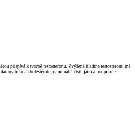
 měrou přispívá k tvorbě testosteronu. Zvýšená hladina testosteronu má
 hladiny tuku a cholesterolu, napomáhá čistit játra a podporuje