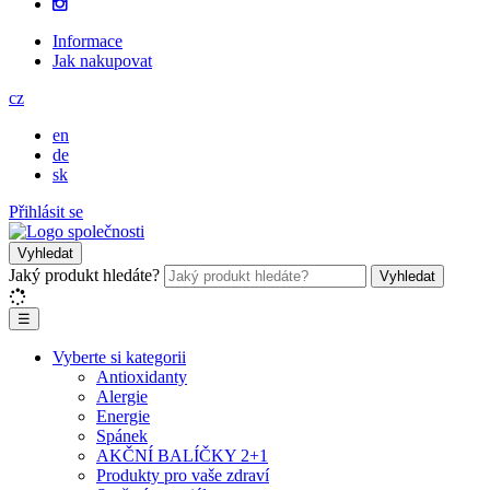
Informace
Jak nakupovat
cz
en
de
sk
Přihlásit se
Vyhledat
Jaký produkt hledáte?
Vyhledat
☰
Vyberte si kategorii
Antioxidanty
Alergie
Energie
Spánek
AKČNÍ BALÍČKY 2+1
Produkty pro vaše zdraví