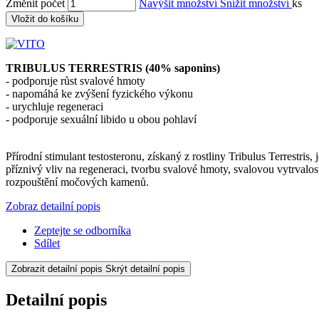
Změnit počet
Navýšit množství
Snížit množství
ks
Vložit do košíku
TRIBULUS TERRESTRIS (40% saponins)
- podporuje růst svalové hmoty
- napomáhá ke zvýšení fyzického výkonu
- urychluje regeneraci
- podporuje sexuální libido u obou pohlaví
Přírodní stimulant testosteronu, získaný z rostliny Tribulus Terrestri
příznivý vliv na regeneraci, tvorbu svalové hmoty, svalovou vytrvalost 
rozpouštění močových kamenů.
Zobraz detailní popis
Zeptejte se odborníka
Sdílet
Zobrazit detailní popis
Skrýt detailní popis
Detailní popis