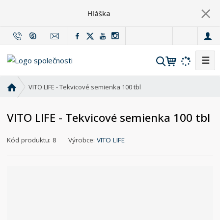
Hláška
c
z
☰
V
y
h
Ú
VITO LIFE - Tekvicové semienka 100 tbl
l
v
o
e
VITO LIFE - Tekvicové semienka 100 tbl
d
d
n
a
Kód produktu:
8
Výrobce:
VITO LIFE
í
t
s
t
r
a
n
a