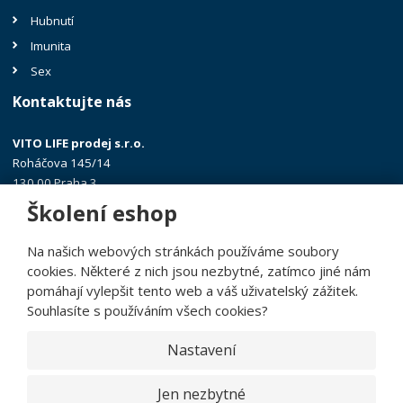
Hubnutí
Imunita
Sex
Kontaktujte nás
VITO LIFE prodej s.r.o.
Roháčova 145/14
130 00 Praha 3
Školení eshop
+420 602 313 438
jana@vitolife.eu
Na našich webových stránkách používáme soubory
cookies. Některé z nich jsou nezbytné, zatímco jiné nám
pomáhají vylepšit tento web a váš uživatelský zážitek.
Souhlasíte s používáním všech cookies?
© 2026, Demo eBRÁNA e-shop 2.0
Nastavení
Prohlášení o přístupnosti
|
|
Mapa stránek
|
GDPR
Jen nezbytné
E
B