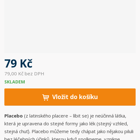
c
e
:
5
0
6
0
3
7
79 Kč
6
8
79,00 Kč bez DPH
2
SKLADEM
0
3
Vložit do košíku
9
3
Placebo
(z latinského placere – líbit se) je neúčinná látka,
která je upravena do stejné formy jako lék (stejný vzhled,
stejná chuť). Placebo můžeme tedy chápat jako nějakou piluli
bez léčebných účinků, kterou když spolkneme, vznikne