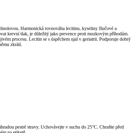
linolovou. Harmonická rovnováha lecitinu, kyseliny žlučové a
vat krevní tlak, je důležitý jako prevence proti mozkovým příhodám.
ivém procesu. Lecitin se s úspěchem ujal v geriatrii. Podporuje dobrý
němu zkrátí.
áhradou pestré stravy. Uchovávejte v suchu do 25°C. Chraňte před
ém na etiketě.