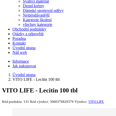
Svařecí materiál
Denní krémy
Dámské sportovní oděvy
Nejprodávanější
Kategorie školení
všechny kategorie
Obchodní podmínky
Otázky a odpovědi
Poradna
Kontakt
Úvodní strana
Náš web
Informace
Jak nakupovat
Úvodní strana
VITO LIFE - Lecitin 100 tbl
VITO LIFE - Lecitin 100 tbl
Kód produktu:
131
Kód výrobce:
5060376820379
Výrobce:
VITO LIFE