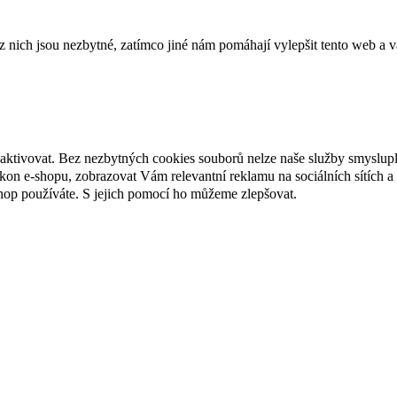
ich jsou nezbytné, zatímco jiné nám pomáhají vylepšit tento web a vá
eaktivovat. Bez nezbytných cookies souborů nelze naše služby smyslup
n e-shopu, zobrazovat Vám relevantní reklamu na sociálních sítích a 
hop používáte. S jejich pomocí ho můžeme zlepšovat.