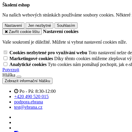
Školení eshop
Na našich webových stránkách používáme soubory cookies. Některé z n
Nastavení
Jen nezbytné
Souhlasím
Nastavení cookies
Zavřít cookie lištu
Vaše soukromí je důležité. Můžete si vybrat nastavení cookies níže.
Cookies nezbytené pro využívání webu
Toto nastavení nelze d
Marketingové cookies
Díky těmto cookies můžeme zlepšovat výko
Analytické cookies
Tyto cookies nám pomáhají pochopit, jak e-s
Potvrzuji
Hláška
Zobrazit informační hlášku
Po - Pá: 8:30-12:00
+420 490 520 015
podpora.ebrana
test@ebrana.cz