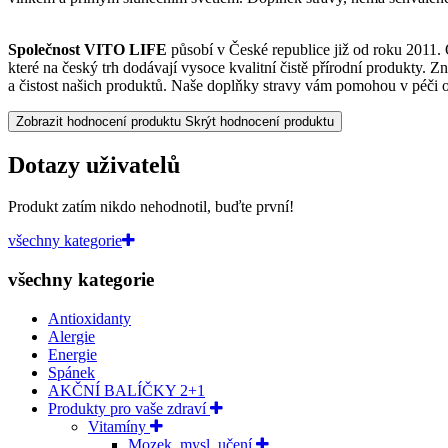
Společnost VITO LIFE
působí v České republice již od roku 2011. 
které na český trh dodávají vysoce kvalitní čistě přírodní produkty. Z
a čistost našich produktů. Naše doplňky stravy vám pomohou v péči o 
Zobrazit hodnocení produktu
Skrýt hodnocení produktu
Dotazy uživatelů
Produkt zatím nikdo nehodnotil, buďte první!
všechny kategorie
všechny kategorie
Antioxidanty
Alergie
Energie
Spánek
AKČNÍ BALÍČKY 2+1
Produkty pro vaše zdraví
Vitamíny
Mozek, mysl, učení