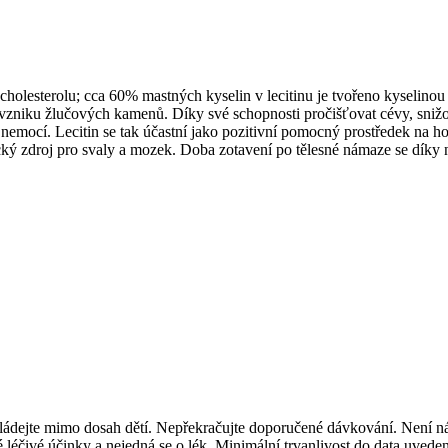
esterolu; cca 60% mastných kyselin v lecitinu je tvořeno kyselinou 
o vzniku žlučových kamenů. Díky své schopnosti pročišťovat cévy, snižo
emocí. Lecitin se tak účastní jako pozitivní pomocný prostředek na hoj
etický zdroj pro svaly a mozek. Doba zotavení po tělesné námaze se díky 
Ukládejte mimo dosah dětí. Nepřekračujte doporučené dávkování. Není n
éčivé účinky a nejedná se o lék. Minimální trvanlivost do data uveden