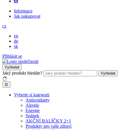
Informace
Jak nakupovat
cz
en
de
sk
Přihlásit se
Vyhledat
Jaký produkt hledáte?
Vyhledat
☰
Vyberte si kategorii
Antioxidanty
Alergie
Energie
Spánek
AKČNÍ BALÍČKY 2+1
Produkty pro vaše zdraví