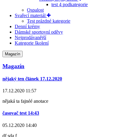
test 4 podkategorie
Ospalost
Svařecí materiál
Test prázdné kategorie
Denní krémy
Dámské sportovní oděvy
Nejprodávanější
Kategorie školení
Magazín
Magazín
nějaký ten článek 17.12.2020
17.12.2020 11:57
nějaká ta fajnéé anotace
časovač test 14:43
05.12.2020 14:40
df sda f