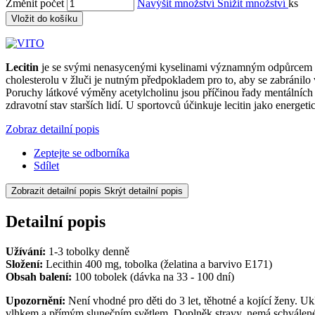
Změnit počet
Navýšit množství
Snížit množství
ks
Vložit do košíku
Lecitin
je se svými nenasycenými kyselinami významným odpůrcem chol
cholesterolu v žluči je nutným předpokladem pro to, aby se zabránil
Poruchy látkové výměny acetylcholinu jsou příčinou řady mentálních n
zdravotní stav starších lidí. U sportovců účinkuje lecitin jako energ
Zobraz detailní popis
Zeptejte se odborníka
Sdílet
Zobrazit detailní popis
Skrýt detailní popis
Detailní popis
Užívání:
1-3 tobolky denně
Složení:
Lecithin 400 mg, tobolka (želatina a barvivo E171)
Obsah balení:
100 tobolek (dávka na 33 - 100 dní)
Upozornění:
Není vhodné pro děti do 3 let, těhotné a kojící ženy. 
vlhkem a přímým slunečním světlem. Doplněk stravy, nemá schválené l