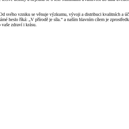
Od svého vzniku se věnuje výzkumu, vývoji a distribuci kvalitních a úči
námé heslo říká: „V přírodě je síla.“ a naším hlavním cílem je zprostřed
vaše zdraví i krásu.