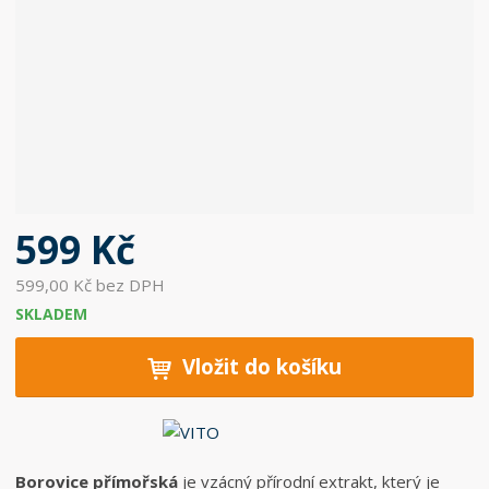
b
c
e
:
5
0
6
0
3
7
599 Kč
6
8
599,00 Kč bez DPH
2
SKLADEM
0
5
Vložit do košíku
3
9
Borovice přímořská
je vzácný přírodní extrakt, který je