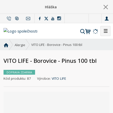
Hláška
c
z
☰
V
y
h
Ú
VITO LIFE - Borovice - Pinus 100 tbl
Alergie
l
v
o
e
VITO LIFE - Borovice - Pinus 100 tbl
d
d
n
a
í
DOPRAVA ZDARMA
t
s
K
Kód produktu:
87
Výrobce:
VITO LIFE
t
ó
r
d
a
v
n
ý
a
r
o