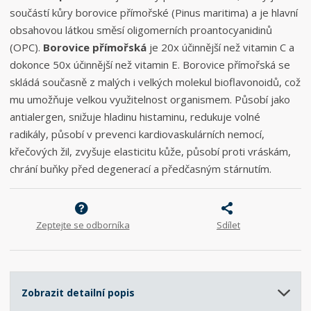
součástí kůry borovice přímořské (Pinus maritima) a je hlavní
obsahovou látkou směsí oligomerních proantocyanidinů
(OPC).
Borovice přímořská
je 20x účinnější než vitamin C a
dokonce 50x účinnější než vitamin E. Borovice přímořská se
skládá současně z malých i velkých molekul bioflavonoidů, což
mu umožňuje velkou využitelnost organismem. Působí jako
antialergen, snižuje hladinu histaminu, redukuje volné
radikály, působí v prevenci kardiovaskulárních nemocí,
křečových žil, zvyšuje elasticitu kůže, působí proti vráskám,
chrání buňky před degenerací a předčasným stárnutím.
Zeptejte se odborníka
Sdílet
Zobrazit detailní popis