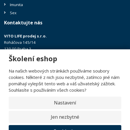
Imunita
Sex
Kontaktujte nás
VITO LIFE prodej s.r.o.
Roháčova 145/14
130 00 Praha 3
Školení eshop
+420 602 313 438
jana@vitolife.eu
Na našich webových stránkách používáme soubory
cookies. Některé z nich jsou nezbytné, zatímco jiné nám
pomáhají vylepšit tento web a váš uživatelský zážitek.
Souhlasíte s používáním všech cookies?
© 2026, Demo eBRÁNA e-shop 2.0
Nastavení
Prohlášení o přístupnosti
|
|
Mapa stránek
|
GDPR
Jen nezbytné
E
B
VYROBILA
R
Á
N