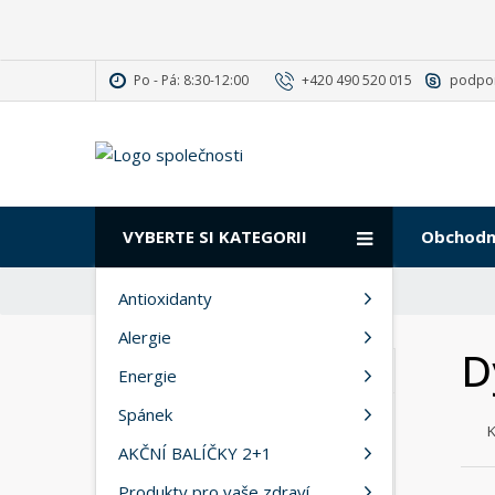
Po - Pá: 8:30-12:00
+420 490 520 015
podpo
VYBERTE SI KATEGORII
Obchodn
Ú
Dýňové tablety 100 tbl
Antioxidanty
v
Alergie
o
D
d
VŠECHNY KATEGORIE
Energie
n
í
Spánek
Antioxidanty
s
AKČNÍ BALÍČKY 2+1
t
Alergie
r
Produkty pro vaše zdraví