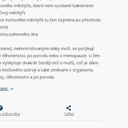
ového měchýře, které není vyvolané bakteriemi
očový měchýř)
osti močového měchýře (u žen zejména po přechodu
tví)
lstvu pánevního dna
inencí, nekontrolovanými úniky moči, se potýkají
v těhotenství, po porodu nebo v menopauze. U žen
 vyskytuje dvakrát častěji než u mužů, což je dáno
ii močového ústrojí a také změnami v organismu
, těhotenství a po porodu.
popis
e odborníka
Sdílet