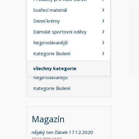
Energie
a
Svařecí materiál
n
Spánek
a
Denní krémy
AKČNÍ BALÍČKY 2+1
Dámské sportovní oděvy
Produkty pro vaše zdraví
Nejprodávanější
Svařecí materiál
Kategorie školení
Denní krémy
Dámské sportovní oděvy
všechny kategorie
Nejprodávanější
Kategorie školení
Magazín
nějaký ten článek 17.12.2020