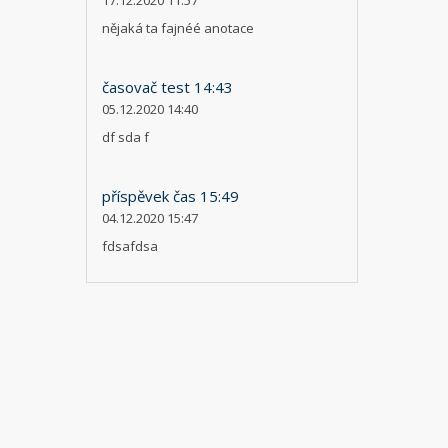
17.12.2020 11:57
nějaká ta fajnéé anotace
časovač test 14:43
05.12.2020 14:40
df sda f
příspěvek čas 15:49
04.12.2020 15:47
fdsafdsa