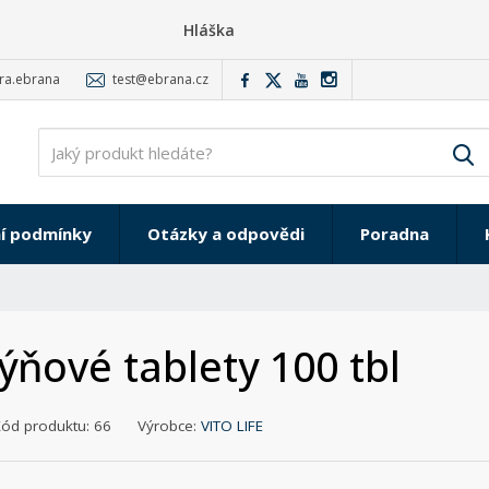
Hláška
ra.ebrana
test@ebrana.cz
V
í podmínky
Otázky a odpovědi
Poradna
ýňové tablety 100 tbl
Kód produktu:
66
Výrobce:
VITO LIFE