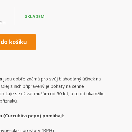
á
t
e
SKLADEM
?
DPH
 do košíku
a
jsou dobře známá pro svůj blahodárný účinek na
 Olej z nich připravený je bohatý na cenné
oručuje se užívat mužům od 50 let, a to od okamžiku
příznaků.
 (Curcubita pepo) pomáhají:
 hyperplazii prostaty (BPH)