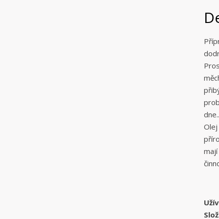
De
Příp
dodr
Pros
měch
přib
prob
dne..
Olej
přír
mají
činn
Užív
Slož