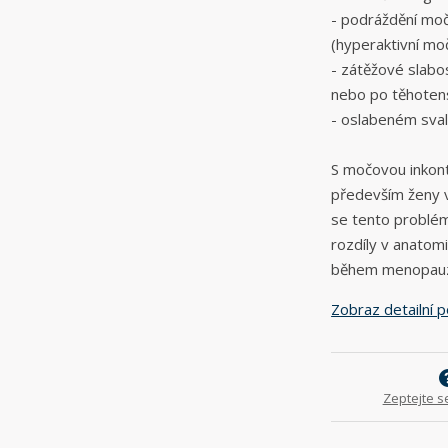
- podráždění moč
(hyperaktivní m
- zátěžové slab
nebo po těhotens
- oslabeném sva
S močovou inkont
především ženy 
se tento problém
rozdíly v anatom
během menopauzy
Zobraz detailní 
Zeptejte s