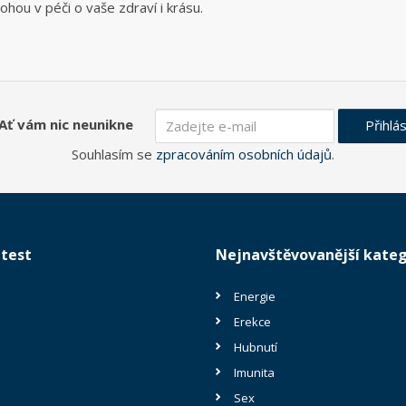
hou v péči o vaše zdraví i krásu.
Ať vám nic neunikne
Přihlás
Souhlasím se
zpracováním osobních údajů
.
test
Nejnavštěvovanější kateg
Energie
Erekce
Hubnutí
Imunita
Sex