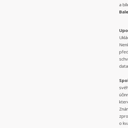
a bíl
Bale
Upo
Uklá
Není
před
schv
data
Spo
svéh
účin
kter
Znám
zpro
o kv