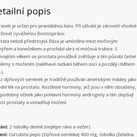
tailní popis
ravek je určen pro pravidelnou kúru. Při užívání je zároveň vhodné
žovat vyváženou životosprávu.
tata neboli předstojná žláza je umístěna mezi močovým
ýřem a konečníkem a prochází skrz ní močová trubice. S
ývajícím věkem se prostata povážlivě zvětšuje a tím působí četné
lémy s močením (naléhavé nutkání během noci a později i během
.).
 z dýňových semínek je tradičně používán americkými Indiány jako
odní lék na prostatu. Rostlinné hormony, jež jsou v něm obsaženy,
 podobný účinek jako pohlavní hormony androgeny a tím zlepšují
ost prostaty a usnadňují močení.
ání:
2 tobolky denně (nejlépe ráno a večer).
ení:
Curcubita pepo (Dýňová semínka) 400 mg, tobolka (želatina