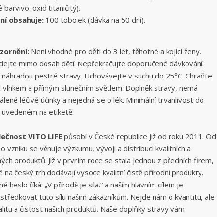
é barvivo: oxid titaničitý).
ní obsahuje:
100 tobolek (dávka na 50 dní).
zornění:
Není vhodné pro děti do 3 let, těhotné a kojící ženy.
dejte mimo dosah dětí. Nepřekračujte doporučené dávkování.
 náhradou pestré stravy. Uchovávejte v suchu do 25°C. Chraňte
 vlhkem a přímým slunečním světlem. Doplněk stravy, nemá
álené léčivé účinky a nejedná se o lék. Minimální trvanlivost do
 uvedeném na etiketě.
lečnost VITO LIFE
působí v České republice již od roku 2011. Od
o vzniku se věnuje výzkumu, vývoji a distribuci kvalitních a
ných produktů. Již v prvním roce se stala jednou z předních firem,
é na český trh dodávají vysoce kvalitní čistě přírodní produkty.
é heslo říká: „V přírodě je síla.“ a naším hlavním cílem je
středkovat tuto sílu našim zákazníkům. Nejde nám o kvantitu, ale
alitu a čistost našich produktů. Naše doplňky stravy vám