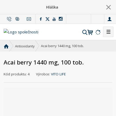
Hláška
c
z
☰
V
y
h
Ú
Acai berry 1440 mg, 100 tob.
Antioxidanty
l
v
o
e
Acai berry 1440 mg, 100 tob.
d
d
n
a
K
í
Kód produktu:
4
Výrobce:
VITO LIFE
t
ó
s
d
t
v
r
ý
a
r
n
o
a
b