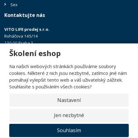
Sex
Kontaktujte nás
VITO LIFE prodej s.r.o.
Roháčova 145/14
130 00 Praha 3
Školení eshop
+420 602 313 438
jana@vitolife.eu
Na našich webových stránkách používáme soubory
cookies. Některé z nich jsou nezbytné, zatímco jiné nám
pomáhají vylepšit tento web a váš uživatelský zážitek.
Souhlasíte s používáním všech cookies?
© 2026, Demo eBRÁNA e-shop 2.0
Nastavení
Prohlášení o přístupnosti
|
|
Mapa stránek
|
GDPR
Jen nezbytné
E
B
VYROBILA
R
Á
N
Souhlasím
A
.