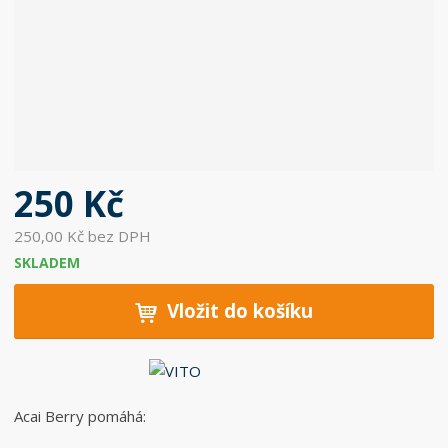
c
e
:
5
0
6
0
3
7
250 Kč
6
8
250,00 Kč bez DPH
2
SKLADEM
0
0
Vložit do košíku
0
3
Acai Berry pomáhá: