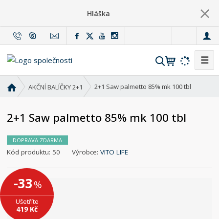
Hláška
c
z
☰
V
y
h
Ú
2+1 Saw palmetto 85% mk 100 tbl
AKČNÍ BALÍČKY 2+1
l
v
o
e
2+1 Saw palmetto 85% mk 100 tbl
d
d
n
a
í
DOPRAVA ZDARMA
t
s
K
Kód produktu:
50
Výrobce:
VITO LIFE
t
ó
r
d
-33
%
a
v
n
ý
Ušetříte
a
r
419 Kč
o