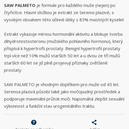
SAW PALMETO
je formule pro každého muže (nejen) po
čtyřicítce. Hlavní složkou je extrakt ze Serenoi plazivé, s
vysokým obsahem této účinné látky s 85% mastných kyselin!
Extrakt vykazuje mírnou hormonální aktivitu a blokuje tvorbu
dihydrotestosteronu (mužského pohlavního hormonu), který
přispívá k hypertrofii prostaty. Benigní hypertrofií prostaty
trpí více než 10% mužů starších 50 let a u dvou ze tří mužů
starších 60 let se již plně projevují příznaky zvětšené
prostaty.
SAW PALMETO je vhodným doplňkem pro muže od 45 let.
Serenoa plazivá působí také jako močopudný prostředek a
podporuje maximální průtok moči. Napomáhá zlepšit sexuální
výkonnost a funkční stav urogenitálního traktu.